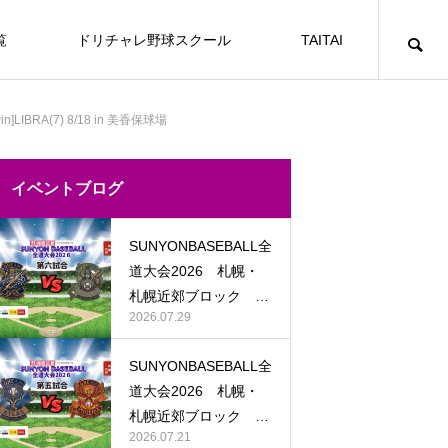
覧
ドリチャレ野球スクール
TAITAI
]LIBRA(7) 8/18 in 美香保球場
6th GRADE
野球
野球
小学６年生向けイベント
イベントブログ
SUNYON BASEBALL 全道大会 2026 予
SUNYONBASEBALL全
選トーナメント 〜札幌・札幌近郊ブロ
道大会2026 札幌・
ック〜
札幌近郊ブロック 第
EVENT
E
2026.07.29
六試合 ゼウス VS ア
48
野球
テナ
SUNYONBASEBALL全
道大会2026 札幌・
SUNYONBASEBALL全道大会2026
札幌・札幌近郊ブロック 第四試合
札幌近郊ブロック 第
学6年生向けスポーツイベント一覧
ト
SUNYON BASEBALL 全道大会 2026 予選ト
ANOTHER 5th GRADE BASEBALL 20
2026.07.21
ゼウス VS ポセイドン
五試合 アトラス VS
2026.07.17