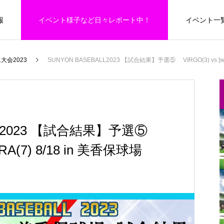
報
イベント様子など日々レポート中！
イベント一
SUNYON BASEBALL大会
L大会2023
SUNYON BASEBALL2023 【試合結果】予選⑤ VIRGO(3) vs [win
5th GRADE
野球
野球
小学５年生向けイベント
SUNYON BASEBALL 全道大会 2026 予
ALL2023 【試合結果】予選⑤
選トーナメント 〜道北ブロック〜
IBRA(7) 8/18 in 美香保球場
EVENT
49
スポーツセミナー
6
SUNYONBASEBALL全道大会2026
合
札幌・札幌近郊ブロック 第五試合
の
小学５年生向けスポーツイベント一覧
小
26 予選ト
SUNYON BASEBALL 全道大会 2026 予選
第8回 フィットンチャレンジ 〜笑顔と
アトラス VS フェニックス
ン
2026.07.21