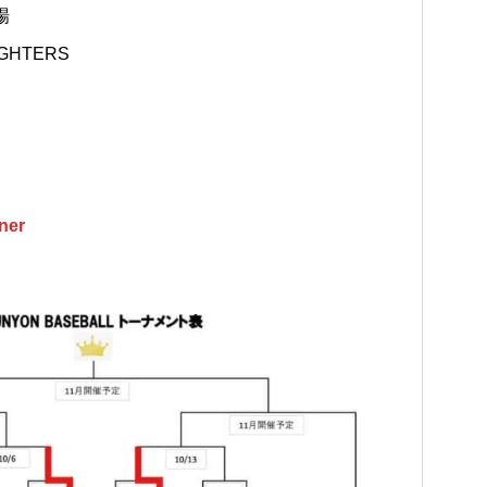
場
IGHTERS
ner