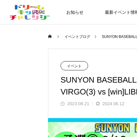
HOME
お知らせ
最新イベント情
イベントブログ
SUNYON BASEBAL
3rd&4th GRADE SUNYON
野球
小学３・４年生向けイベント
イベント
SUNYON BASEB
VIRGO(3) vs [win]L
EVENT
50
2023.08.21
2024.06.12
SUNYONBASEBALL全道大会202
札幌・札幌近郊ブロック 第六試
ドリチャレが開催する、小学３・４年生向け
道大会 2026 予選ト
SUNYON BASEBALL 全道大会 20
ゼウス VS アテナ
スポーツイベントの一覧です。気になるイベ
2026.07.29