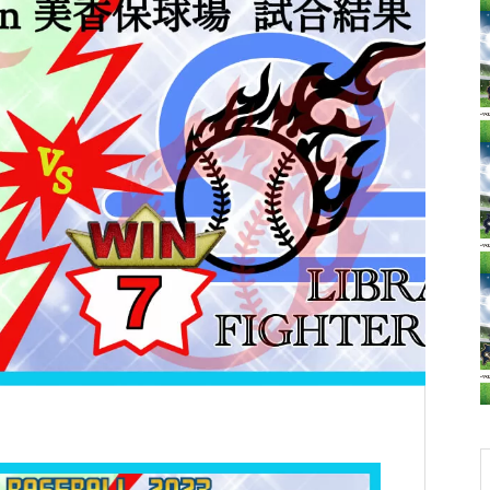
ーナメント 〜西胆振ブロック〜
健康の二刀流〜
ども
心
スペシャルイベント