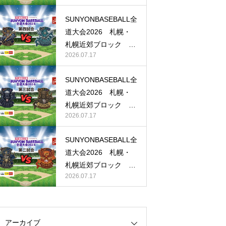
ーナメント 〜道南ブロック〜
26 (冬季野球教室×交流試合)
フェニックス
SUNYONBASEBALL全
道大会2026 札幌・
札幌近郊ブロック 第
2026.07.17
四試合 ゼウス VS ポ
セイドン
SUNYONBASEBALL全
道大会2026 札幌・
札幌近郊ブロック 第
2026.07.17
三試合 フェンリル V
S タイタン
SUNYONBASEBALL全
道大会2026 札幌・
札幌近郊ブロック 第
2026.07.17
二試合 オーディン V
S フェニックス
アーカイブ