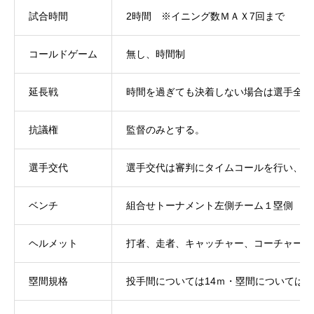
試合時間
2時間 ※イニング数ＭＡＸ7回まで
コールドゲーム
無し、時間制
延長戦
時間を過ぎても決着しない場合は選手全員
抗議権
監督のみとする。
選手交代
選手交代は審判にタイムコールを行い、審
ベンチ
組合せトーナメント左側チーム１塁側
ヘルメット
打者、走者、キャッチャー、コーチャーは
塁間規格
投手間については14ｍ・塁間については2