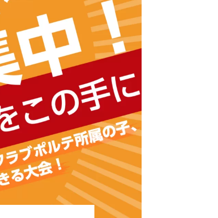
ーナメント 〜道南ブロック〜
26 (冬季野球教室×交流試合)