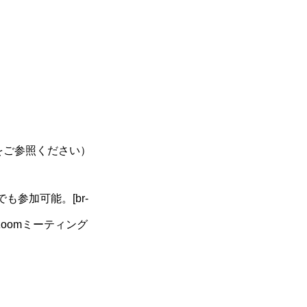
項をご参照ください）
参加可能。[br-
zoomミーティング