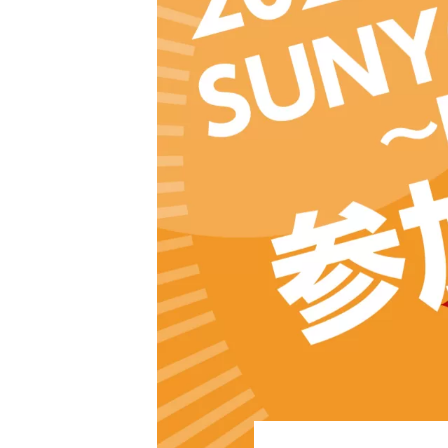
〜
ーナメント 〜道東・釧路ブロック〜
トがないか要check！ スポーツを始める子
が一番多いと言われる学年です。スポーツで
身ともにパワーアップしよう！
スポーツ健康セミナー