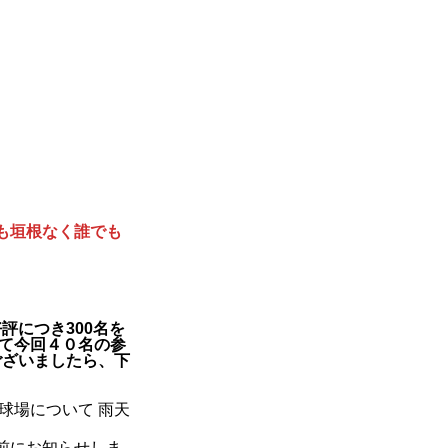
も垣根なく誰でも
評につき300名を
て今回４０名の参
がございましたら、下
球場について 雨天
前にお知らせしま