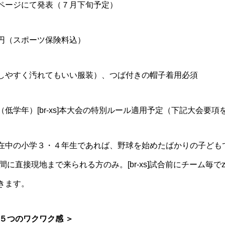
ページにて発表（７月下旬予定）
円（スポーツ保険料込）
しやすく汚れてもいい服装）、つば付きの帽子着用必須
低学年）[br-xs]本大会の特別ルール適用予定（下記大会要
在中の小学３・４年生であれば、野球を始めたばかりの子どもでも
時間に直接現地まで来られる方のみ。[br-xs]試合前にチーム毎で
きます。
５つのワクワク感 ＞