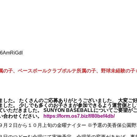
r36AmRiGdI
属の子、ベースボールクラブポルテ所属の子、野球未経験の子
ました。 たくさんのご応募ありがとうございました
。
大変ご好
ました。
少しでも多くのお子さまが参加できるよう運営側とし
ていただきました。
SUNYON BASEBALLについてご要望
い合わせください。
https://form.os7.biz/f/80bef4db/
９月２日から１０月上旬の金曜ナイター ※予選の美香保公園野
３日のつどーむ会場にて実施予定。会場等の変更があれば、事