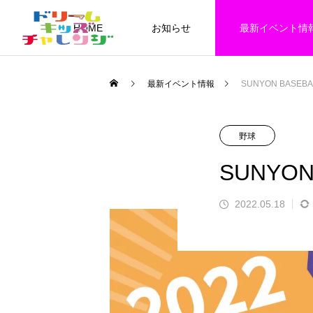
HOME
お知らせ
最新イベント情
最新イベント情報
SUNYON BASEB
3rd&4th GRADE SUNYON
野球
小学３・４年生向けイベント
野球
SUNYON
2022.05.18
EVENT
50
SUNYONBASEBALL全道大会202
札幌・札幌近郊ブロック 第六試
ドリチャレが開催する、小学３・４年生向け
道大会 2026 予選ト
SUNYON BASEBALL 全道大会 20
ゼウス VS アテナ
スポーツイベントの一覧です。気になるイベ
2026.07.29