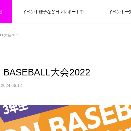
報
イベント様子など日々レポート中！
イベント一
SUNYON BASEBALL大会
ALL大会2022
5th GRADE
野球
野球
小学５年生向けイベント
SUNYON BASEBALL 全道大会 2026 予
 BASEBALL大会2022
選トーナメント 〜道北ブロック〜
2024.06.12
EVENT
49
スポーツセミナー
6
SUNYONBASEBALL全道大会2026
合
札幌・札幌近郊ブロック 第五試合
の
小学５年生向けスポーツイベント一覧
小
26 予選ト
SUNYON BASEBALL 全道大会 2026 予選
第8回 フィットンチャレンジ 〜笑顔と
アトラス VS フェニックス
ン
2026.07.21