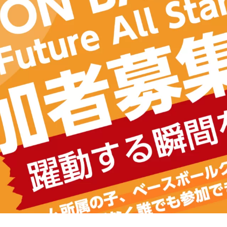
ーナメント 〜西胆振ブロック〜
健康の二刀流〜
ども
心
スペシャルイベント