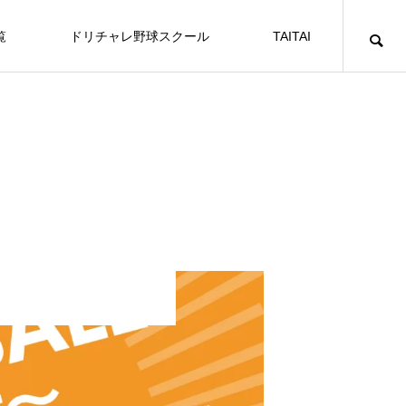
覧
ドリチャレ野球スクール
TAITAI
6th GRADE
野球
野球
小学６年生向けイベント
SUNYON BASEBALL 全道大会 2026 予
選トーナメント 〜札幌・札幌近郊ブロ
ック〜
EVENT
E
48
野球
SUNYONBASEBALL全道大会2026
札幌・札幌近郊ブロック 第四試合
学6年生向けスポーツイベント一覧
ト
SUNYON BASEBALL 全道大会 2026 予選ト
ANOTHER 5th GRADE BASEBALL 20
ゼウス VS ポセイドン
2026.07.17