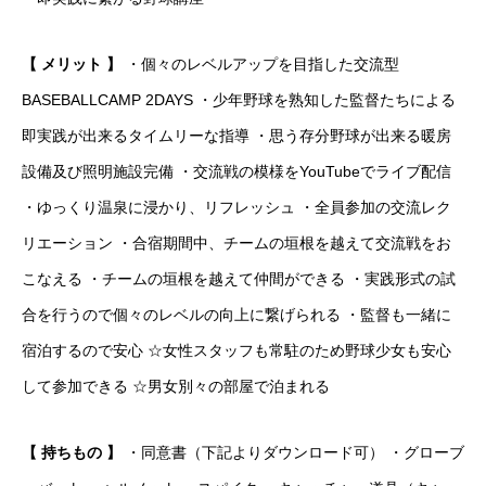
【 メリット 】
・個々のレベルアップを目指した交流型
BASEBALLCAMP 2DAYS ・少年野球を熟知した監督たちによる
即実践が出来るタイムリーな指導 ・思う存分野球が出来る暖房
設備及び照明施設完備 ・交流戦の模様をYouTubeでライブ配信
・ゆっくり温泉に浸かり、リフレッシュ ・全員参加の交流レク
リエーション ・合宿期間中、チームの垣根を越えて交流戦をお
こなえる ・チームの垣根を越えて仲間ができる ・実践形式の試
合を行うので個々のレベルの向上に繋げられる ・監督も一緒に
宿泊するので安心 ☆女性スタッフも常駐のため野球少女も安心
して参加できる ☆男女別々の部屋で泊まれる
【 持ちもの 】
・同意書（下記よりダウンロード可） ・グローブ