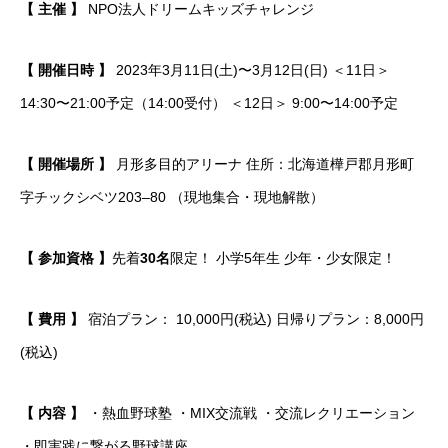
【 主催 】
NPO法人ドリームキッズチャレンジ
【 開催日時 】
2023年3月11日(土)〜3月12日(日) ＜11日＞
14:30〜21:00予定（14:00受付） ＜12日＞ 9:00〜14:00予定
【 開催場所 】
月形多目的アリーナ 住所：北海道樺戸郡月形町
字チックシベツ203–80 （現地集合・現地解散）
【 参加資格 】
先着
30名
限定！
小学5年生 少年・少女限定！
【 費用 】
宿泊プラン： 10,000円(税込) 日帰りプラン：8,000円
(税込)
【 内容 】
・熱血野球塾 ・MIX交流戦 ・交流レクリエーション
・即実践に繋がる野球講座