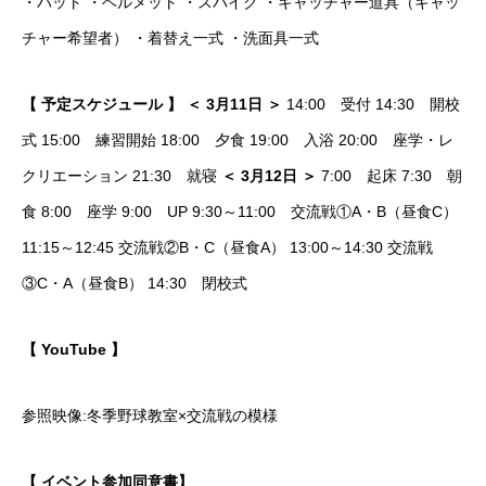
・バット ・ヘルメット ・スパイク ・キャッチャー道具（キャッ
チャー希望者） ・着替え一式 ・洗面具一式
【 予定スケジュール 】
＜ 3月11日 ＞
14:00 受付 14:30 開校
式 15:00 練習開始 18:00 夕食 19:00 入浴 20:00 座学・レ
クリエーション 21:30 就寝
＜ 3月12日 ＞
7:00 起床 7:30 朝
食 8:00 座学 9:00 UP 9:30～11:00 交流戦①A・B（昼食C）
11:15～12:45 交流戦②B・C（昼食A） 13:00～14:30 交流戦
③C・A（昼食B） 14:30 閉校式
【 YouTube 】
参照映像:冬季野球教室×交流戦の模様
【 イベント参加同意書】